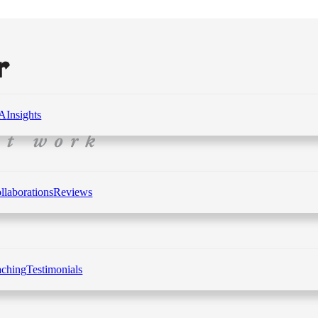
 A
Insights
llaborations
Reviews
aching
Testimonials