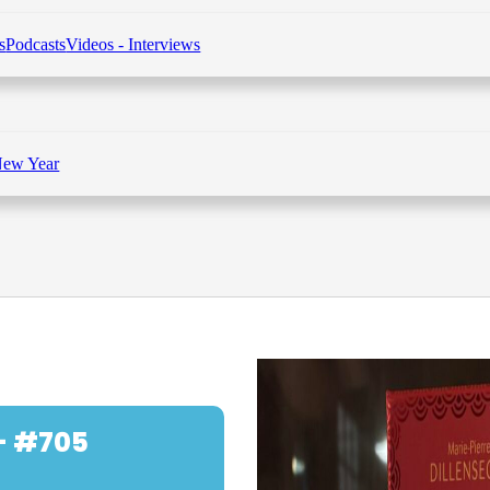
s
Podcasts
Videos - Interviews
New Year
- #705