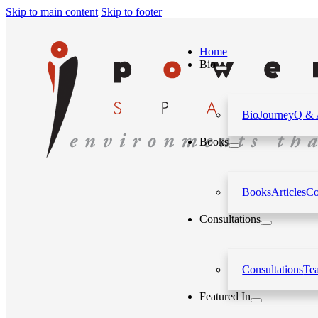
Skip to main content
Skip to footer
Home
Bio
Bio
Journey
Q &
Books
Books
Articles
Co
Consultations
Consultations
Te
Featured In