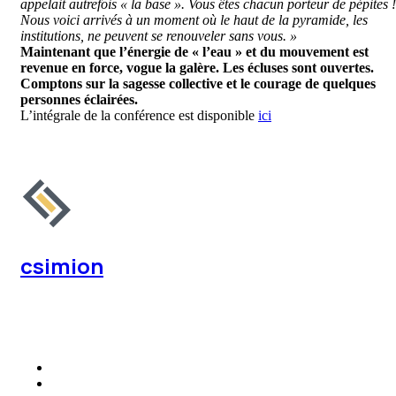
appelait autrefois « la base ». Vous êtes chacun porteur de pépites !
Nous voici arrivés à un moment où le haut de la pyramide, les
institutions, ne peuvent se renouveler sans vous. »
Maintenant que l’
é
nergie de « l’eau » et du mouvement est
revenue en force, vogue la galère. Les
é
cluses sont ouvertes.
Comptons sur la sagesse collective et le courage de quelques
personnes
é
clair
é
es.
L’int
é
grale de la conférence est disponible
ici
csimion