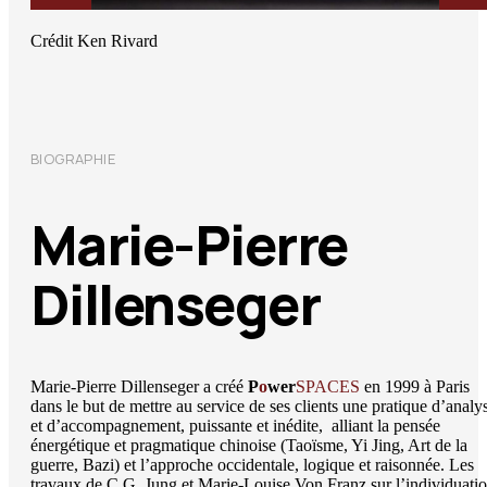
Crédit Ken Rivard
BIOGRAPHIE
Marie-Pierre
Dillenseger
Marie-Pierre Dillenseger a créé
P
o
wer
S
P
ACES
en 1999 à Paris
dans le but de mettre au service de ses clients une pratique d’analy
et d’accompagnement, puissante et inédite, alliant la pensée
énergétique et pragmatique chinoise (Taoïsme, Yi Jing, Art de la
guerre, Bazi) et l’approche occidentale, logique et raisonnée. Les
travaux de C.G. Jung et Marie-Louise Von Franz sur l’individuatio