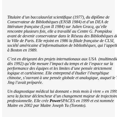
Titulaire d’un baccalauréat scientifique (1977), du diplôme de
Conservateur de Bibliothèques (ENSB 1984) et d’un DEA de
littérature française (Lyon II 1984) sur Julien Gracq, qu’elle
rencontre plusieurs fois, elle a travaillé au Centre G. Pompidou
avant de devenir conservateur dans le Réseau des Bibliothèques d
la Ville de Paris. Elle rejoint en 1986 la filiale française de CLSI,
société américaine d’informatisation de bibliothèques, qui l’appell
à Boston en 1989.
C’est en dirigeant des projets internationaux aux USA (multimedi
dès 1992) qu’elle mesure l’impact du temps et de l’espace sur la
performance des équipes et les limites d’une pensée strictement
logique et cartésienne. Elle entreprend d’étudier l’énergétique
chinoise, s’ouvrant à une pensée globale et analogique, auquel le 
Jing l’avait préparée.
Un diagnostique médical lui donnant « trois mois à vivre » en 199
sera la facteur déclencheur d’un changement majeur de trajectoir
professionnelle. Elle crée
P
o
wer
S
P
ACES
en 1999 et est nommée
Maitre en 2002 par Maitre Joseph Yu (Toronto).