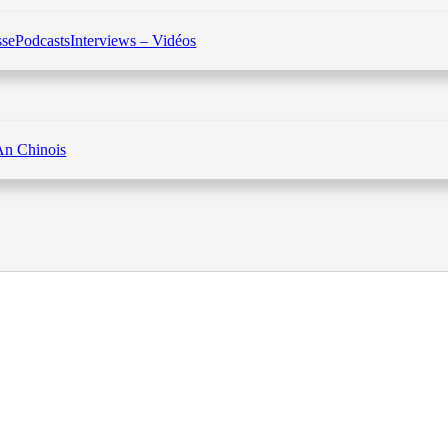
sse
Podcasts
Interviews – Vidéos
An Chinois