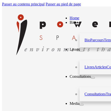
Passer au contenu principal
Passer au pied de page
Home
Bio
Bio
Parcours
Temp
Livres
Livres
Articles
Co
Consultations
Consultations
Tr
Media