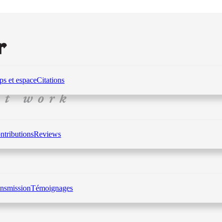
s et espace
Citations
ntributions
Reviews
ansmission
Témoignages