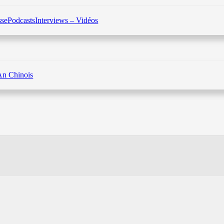
sse
Podcasts
Interviews – Vidéos
An Chinois