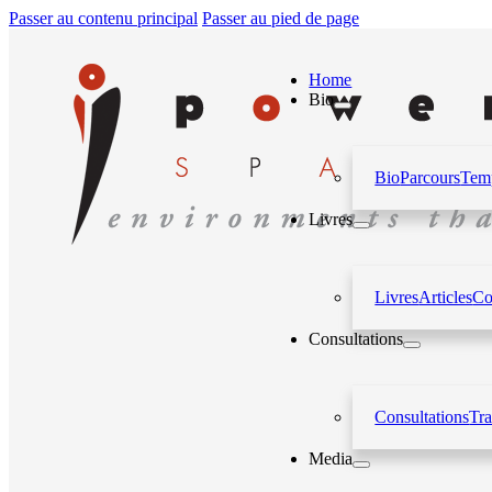
Passer au contenu principal
Passer au pied de page
Home
Bio
Bio
Parcours
Temp
Livres
Livres
Articles
Co
Consultations
Consultations
Tr
Media