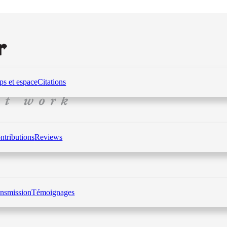
s et espace
Citations
ntributions
Reviews
ansmission
Témoignages